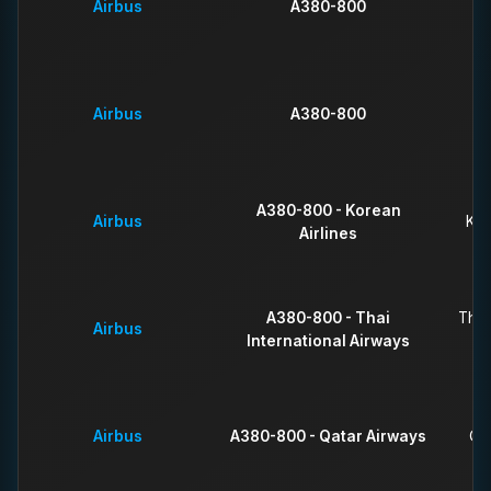
Airbus
A380-800
Airbus
A380-800
A
A380-800 - Korean
Airbus
Kor
Airlines
A380-800 - Thai
Thai
Airbus
International Airways
Airbus
A380-800 - Qatar Airways
Qa