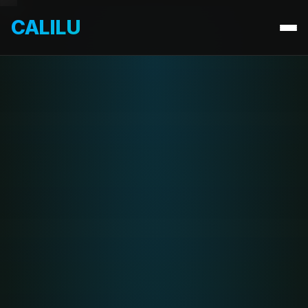
CALILU
By OverDrive 3D