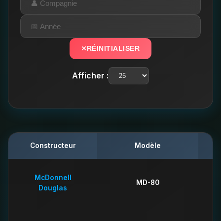
RÉINITIALISER
Afficher :
Constructeur
Modèle
C
McDonnell
MD-80
Douglas