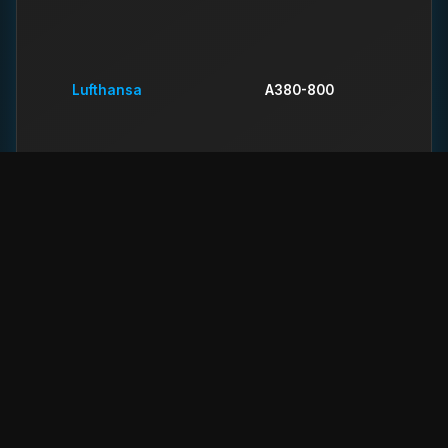
Lufthansa
A380-800
Etihad Airways
A380-800
China Southern
A380-800
Airlines
British Airways
A380-800