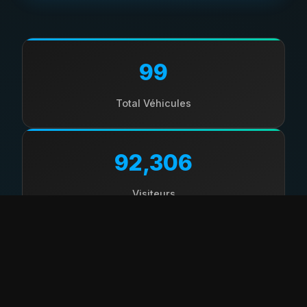
99
Total Véhicules
92,306
Visiteurs
⚠️ Avertissement