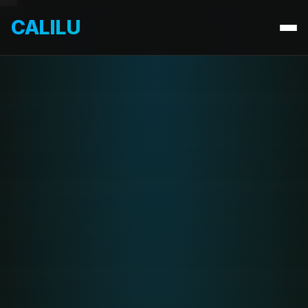
CALILU
By OverDrive 3D