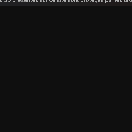
 3D présentés sur ce site sont protégés par les droi
ion, diffusion ou utilisation non autorisée est strict
réalisés avec des logiciels de modélisation 3D sous 
 contrevenants s'exposent à des poursuites judiciai