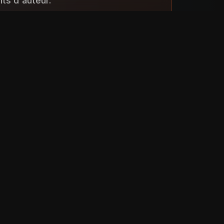
ts d'auteur.
ement interdite.
Blender et autres.
res.