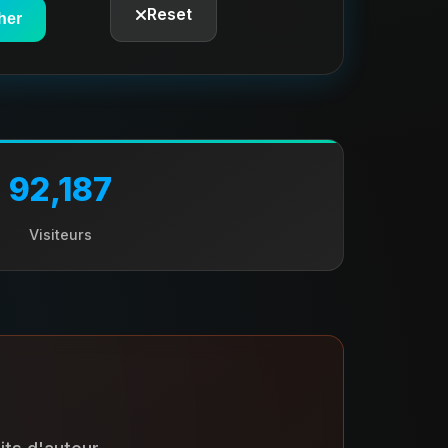
Reset
her
92,187
Visiteurs