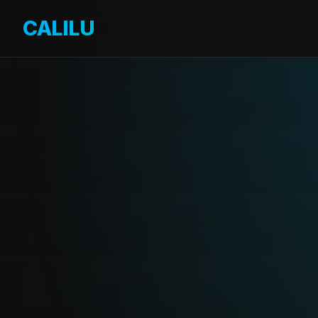
CALILU
By OverDrive 3D